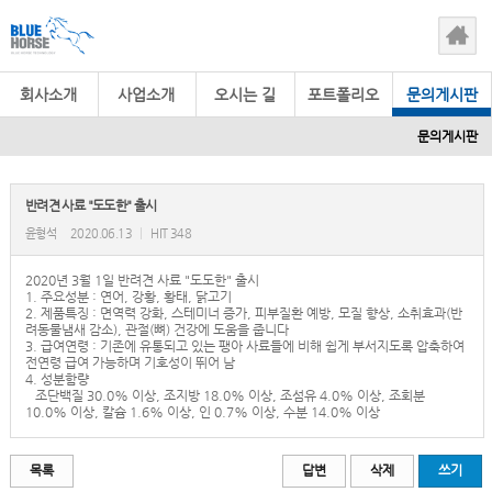
회사소개
사업소개
오시는 길
포트폴리오
문의게시판
문의게시판
반려견 사료 "도도한" 출시
윤형석
2020.06.13
|
HIT 348
2020년 3월 1일 반려견 사료 "도도한" 출시
1. 주요성분 : 연어, 강황, 황태, 닭고기
2. 제품특징 : 면역력 강화, 스테미너 증가, 피부질환 예방, 모질 향상, 소취효과(반
려동물냄새 감소), 관절(뼈) 건강에 도움을 줍니다
3. 급여연령 : 기존에 유통되고 있는 팽아 사료들에 비해 쉽게 부서지도록 압축하여
전연령 급여 가능하며 기호성이 뛰어 남
4. 성분함량
조단백질 30.0% 이상, 조지방 18.0% 이상, 조섬유 4.0% 이상, 조회분
10.0% 이상, 칼슘 1.6% 이상, 인 0.7% 이상, 수분 14.0% 이상
목록
답변
삭제
쓰기